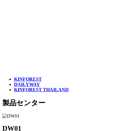
KINFOREST
DAILYWAY
KINFOREST THAILAND
製品センター
DW01