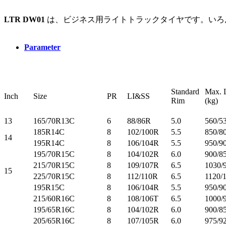
LTR DW01
は、ビジネス用ライトトラックタイヤです。いろ
Parameter
Standard
Max. 
Inch
Size
PR
LI&SS
Rim
(k
13
165/70R13C
6
88/86R
5.0
560/5
185R14C
8
102/100R
5.5
850/8
14
195R14C
8
106/104R
5.5
950/9
195/70R15C
8
104/102R
6.0
900/8
215/70R15C
8
109/107R
6.5
1030/
15
225/70R15C
8
112/110R
6.5
1120/
195R15C
8
106/104R
5.5
950/9
215/60R16C
8
108/106T
6.5
1000/
195/65R16C
8
104/102R
6.0
900/8
205/65R16C
8
107/105R
6.0
975/9