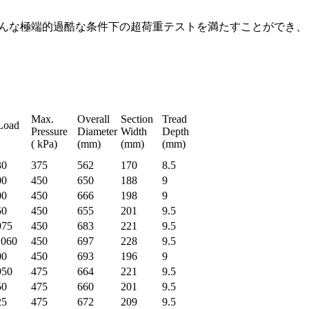
んな極端的過酷な条件下の超荷重テストを満たすことができ、
Max.
Overall
Section
Tread
Load
Pressure
Diameter
Width
Depth
g)
( kPa)
(mm)
(mm)
(mm)
30
375
562
170
8.5
00
450
650
188
9
00
450
666
198
9
50
450
655
201
9.5
975
450
683
221
9.5
1060
450
697
228
9.5
00
450
693
196
9
950
475
664
221
9.5
50
475
660
201
9.5
25
475
672
209
9.5