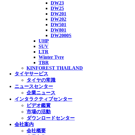
DW23
DW25
DW201
DW202
DW501
DW801
DW2000S
UHP
SUV
LTR
Winter Tyre
TBR
KINFOREST THAILAND
タイヤサービス
タイヤの常識
ニュースセンター
企業ニュース
インタラクティブセンター
ビデオ鑑賞
市場の活動
ダウンロードセンター
会社案内
会社概要