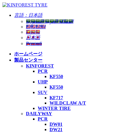
言語：
日本語
المملكة العربية السعودية
ENGLISH
España
日本語
Русский
ホームページ
製品センター
KINFOREST
PCR
KF550
UHP
KF550
SUV
KF717
WILDCLAW A/T
WINTER TIRE
DAILYWAY
PCR
DW01
DW21